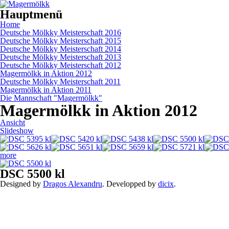
Direkt zum Inhalt
Hauptmenü
Home
Deutsche Mölkky Meisterschaft 2016
Deutsche Mölkky Meisterschaft 2015
Deutsche Mölkky Meisterschaft 2014
Deutsche Mölkky Meisterschaft 2013
Deutsche Mölkky Meisterschaft 2012
Magermölkk in Aktion 2012
Deutsche Mölkky Meisterschaft 2011
Magermölkk in Aktion 2011
Die Mannschaft "Magermölkk"
Magermölkk in Aktion 2012
Haupt-Reiter
Ansicht
(aktiver Reiter)
Slideshow
more
DSC 5500 kl
Designed by
Dragos Alexandru
. Developped by
dicix
.