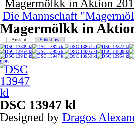
Magermölkk in Aktion 20
Die Mannschaft "Magermö
Magermölkk in Aktio
Haupt-Reiter
Ansicht
(aktiver Reiter)
Slideshow
more
DSC 13947 kl
Designed by
Dragos Alexan