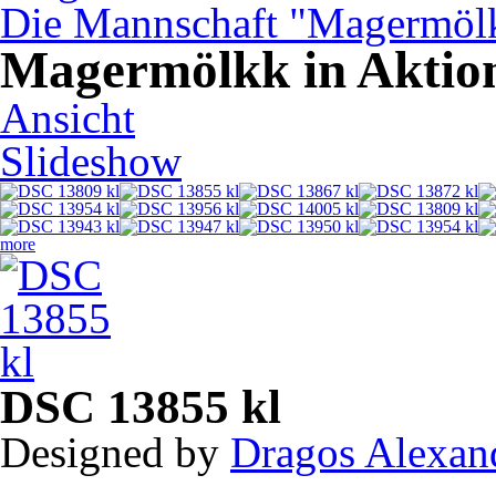
Die Mannschaft "Magermöl
Magermölkk in Aktio
Ansicht
Haupt-Reiter
(aktiver Reiter)
Slideshow
more
DSC 13855 kl
Designed by
Dragos Alexan